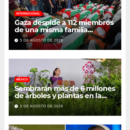
INTERNACIONAL
Gaza despide a 112 miembros
de una misma familia
asesinados durante el
5 DE AGOSTO DE 2026
genocidio
MÉXICO
Sembrarán más de 6 millones
de árboles y plantas en la
Jornada Nacional de
5 DE AGOSTO DE 2026
Reforestación 2026