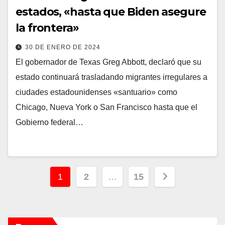
estados, «hasta que Biden asegure
la frontera»
30 DE ENERO DE 2024
El gobernador de Texas Greg Abbott, declaró que su
estado continuará trasladando migrantes irregulares a
ciudades estadounidenses «santuario» como
Chicago, Nueva York o San Francisco hasta que el
Gobierno federal…
Paginación
1
2
…
15
de
entradas