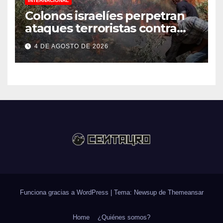
INTERNACIONAL
Colonos israelíes perpetran
ataques terroristas contra
familias palestinas en
4 DE AGOSTO DE 2026
Cisjordania
Funciona gracias a WordPress
|
Tema: Newsup de
Themeansar
Home
¿Quiénes somos?