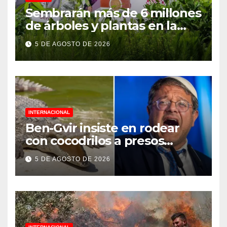
Sembrarán más de 6 millones
de árboles y plantas en la
Jornada Nacional de
5 DE AGOSTO DE 2026
Reforestación 2026
INTERNACIONAL
Ben-Gvir insiste en rodear
con cocodrilos a presos
palestinos
5 DE AGOSTO DE 2026