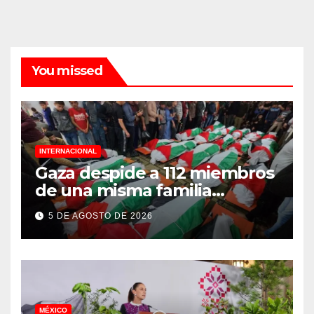
You missed
INTERNACIONAL
Gaza despide a 112 miembros
de una misma familia
asesinados durante el
5 DE AGOSTO DE 2026
genocidio
MÉXICO