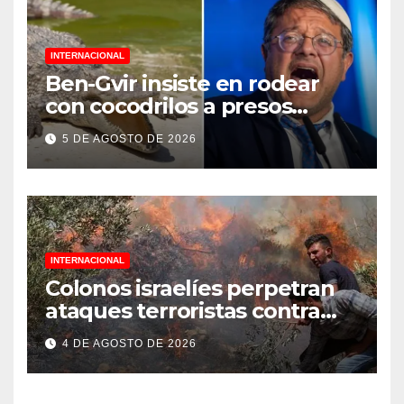
INTERNACIONAL
Ben-Gvir insiste en rodear
con cocodrilos a presos
palestinos
5 DE AGOSTO DE 2026
INTERNACIONAL
Colonos israelíes perpetran
ataques terroristas contra
familias palestinas en
4 DE AGOSTO DE 2026
Cisjordania