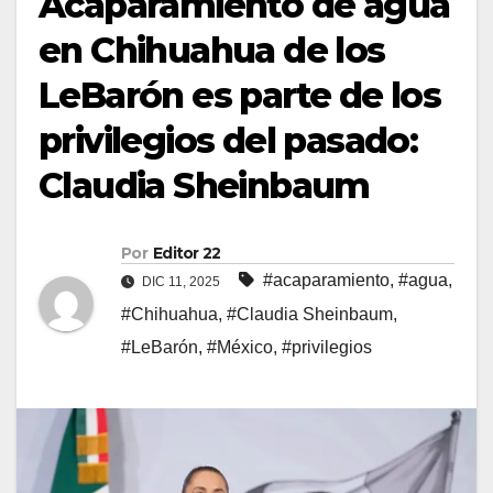
Acaparamiento de agua
en Chihuahua de los
LeBarón es parte de los
privilegios del pasado:
Claudia Sheinbaum
Por
Editor 22
#acaparamiento
,
#agua
,
DIC 11, 2025
#Chihuahua
,
#Claudia Sheinbaum
,
#LeBarón
,
#México
,
#privilegios