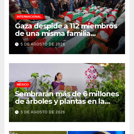
INTERNACIONAL
Gaza despide a 112 miembros
de una misma familia
asesinados durante el
5 DE AGOSTO DE 2026
genocidio
MÉXICO
Sembrarán más de 6 millones
de árboles y plantas en la
Jornada Nacional de
5 DE AGOSTO DE 2026
Reforestación 2026