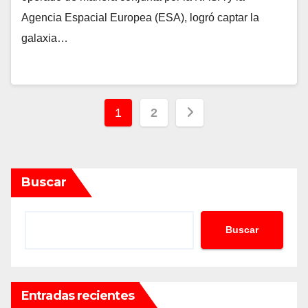
Agencia Espacial Europea (ESA), logró captar la
galaxia…
Paginación
1
2
de
entradas
Buscar
Buscar
Entradas recientes