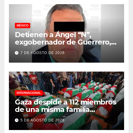
MÉXICO
Detienen a Ángel “N”,
exgobernador de Guerrero,
vinculado a la desaparición
7 DE AGOSTO DE 2026
de los 43 normalistas de
Ayotzinapa
INTERNACIONAL
Gaza despide a 112 miembros
de una misma familia
asesinados durante el
5 DE AGOSTO DE 2026
genocidio