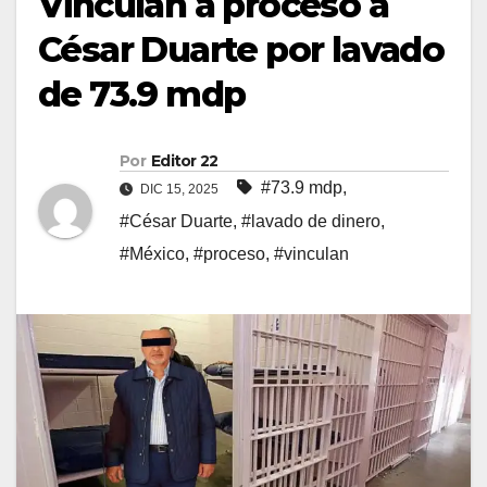
Vinculan a proceso a
César Duarte por lavado
de 73.9 mdp
Por
Editor 22
#73.9 mdp
,
DIC 15, 2025
#César Duarte
,
#lavado de dinero
,
#México
,
#proceso
,
#vinculan