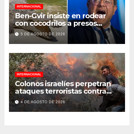
INTERNACIONAL
Ben-Gvir insiste en rodear
con cocodrilos a presos
palestinos
5 DE AGOSTO DE 2026
INTERNACIONAL
Colonos israelíes perpetran
ataques terroristas contra
familias palestinas en
4 DE AGOSTO DE 2026
Cisjordania