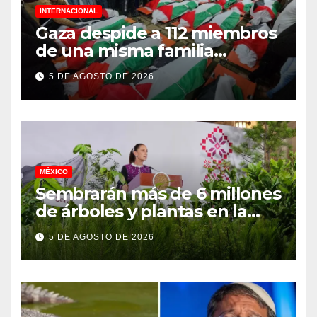
INTERNACIONAL
Gaza despide a 112 miembros
de una misma familia
asesinados durante el
5 DE AGOSTO DE 2026
genocidio
MÉXICO
Sembrarán más de 6 millones
de árboles y plantas en la
Jornada Nacional de
5 DE AGOSTO DE 2026
Reforestación 2026