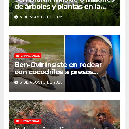
de árboles y plantas en la
Jornada Nacional de
5 DE AGOSTO DE 2026
Reforestación 2026
INTERNACIONAL
Ben-Gvir insiste en rodear
con cocodrilos a presos
palestinos
5 DE AGOSTO DE 2026
INTERNACIONAL