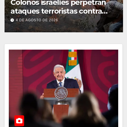
Colonos israelíes perpetran
ataques terroristas contra
familias palestinas en
4 DE AGOSTO DE 2026
Cisjordania