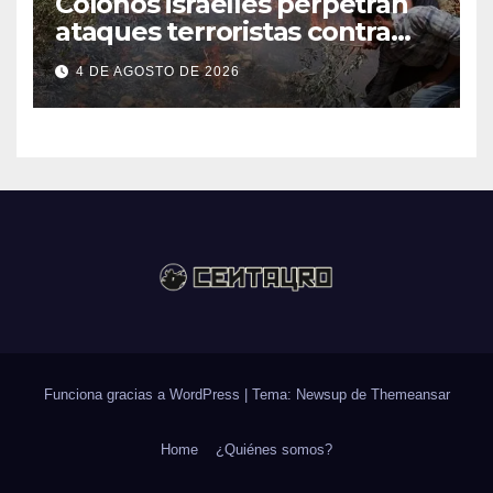
Colonos israelíes perpetran
ataques terroristas contra
familias palestinas en
4 DE AGOSTO DE 2026
Cisjordania
Funciona gracias a WordPress
|
Tema: Newsup de
Themeansar
Home
¿Quiénes somos?