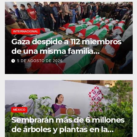
INTERNACIONAL
Gaza despide a 112 miembros
de una misma familia
asesinados durante el
5 DE AGOSTO DE 2026
genocidio
MÉXICO
Sembrarán más de 6 millones
de árboles y plantas en la