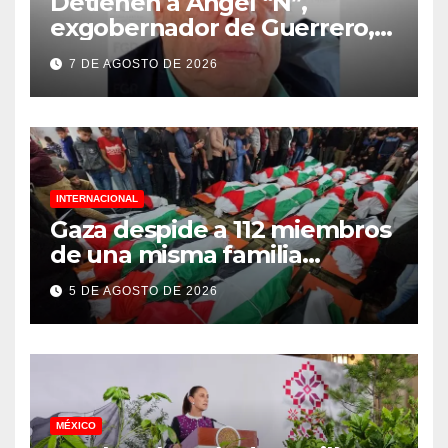
Detienen a Ángel “N”,
exgobernador de Guerrero,
vinculado a la desaparición
7 DE AGOSTO DE 2026
de los 43 normalistas de
Ayotzinapa
INTERNACIONAL
Gaza despide a 112 miembros
de una misma familia
asesinados durante el
5 DE AGOSTO DE 2026
genocidio
MÉXICO