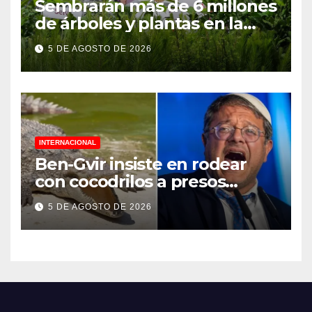
Sembrarán más de 6 millones
de árboles y plantas en la
Jornada Nacional de
5 DE AGOSTO DE 2026
Reforestación 2026
INTERNACIONAL
Ben-Gvir insiste en rodear
con cocodrilos a presos
palestinos
5 DE AGOSTO DE 2026