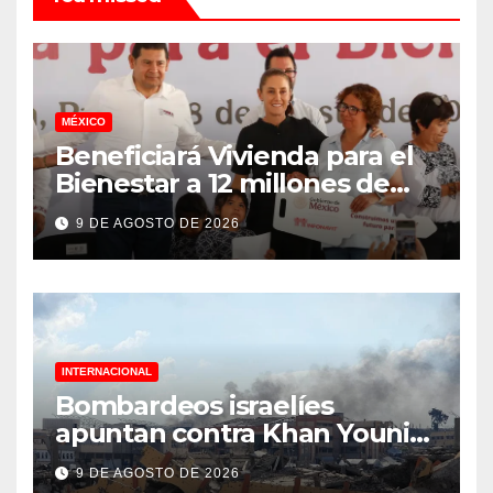
MÉXICO
Beneficiará Vivienda para el
Bienestar a 12 millones de
familias
9 DE AGOSTO DE 2026
INTERNACIONAL
Bombardeos israelíes
apuntan contra Khan Younis
y al-Bureij, en Gaza
9 DE AGOSTO DE 2026