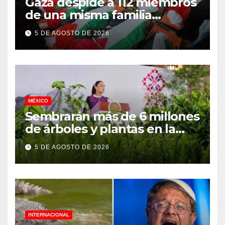
Gaza despide a 112 miembros
de una misma familia
asesinados durante el
5 DE AGOSTO DE 2026
genocidio
MÉXICO
Sembrarán más de 6 millones
de árboles y plantas en la
Jornada Nacional de
5 DE AGOSTO DE 2026
Reforestación 2026
INTERNACIONAL