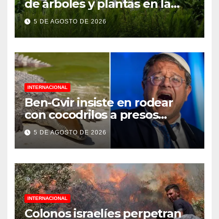
de árboles y plantas en la
Jornada Nacional de
5 DE AGOSTO DE 2026
Reforestación 2026
INTERNACIONAL
Ben-Gvir insiste en rodear
con cocodrilos a presos
palestinos
5 DE AGOSTO DE 2026
INTERNACIONAL
Colonos israelíes perpetran