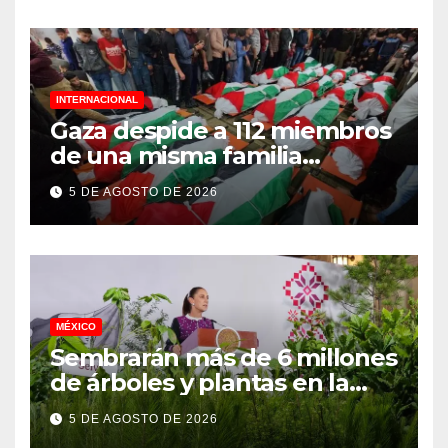
Ayotzinapa
INTERNACIONAL
Gaza despide a 112 miembros
de una misma familia
asesinados durante el
5 DE AGOSTO DE 2026
genocidio
MÉXICO
Sembrarán más de 6 millones
de árboles y plantas en la
Jornada Nacional de
5 DE AGOSTO DE 2026
Reforestación 2026