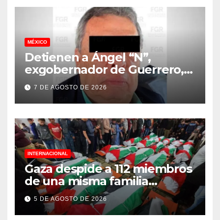
MÉXICO
Detienen a Ángel “N”,
exgobernador de Guerrero,
vinculado a la desaparición
7 DE AGOSTO DE 2026
de los 43 normalistas de
Ayotzinapa
INTERNACIONAL
Gaza despide a 112 miembros
de una misma familia
asesinados durante el
5 DE AGOSTO DE 2026
genocidio