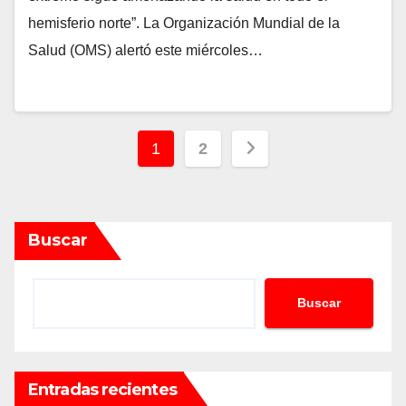
hemisferio norte”. La Organización Mundial de la
Salud (OMS) alertó este miércoles…
Paginación
1
2
de
entradas
Buscar
Buscar
Entradas recientes