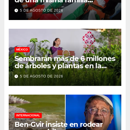
asesinados durante el
5 DE AGOSTO DE 2026
genocidio
MÉXICO
Sembrarán más de 6 millones
de árboles y plantas en la
Jornada Nacional de
5 DE AGOSTO DE 2026
Reforestación 2026
INTERNACIONAL
Ben-Gvir insiste en rodear