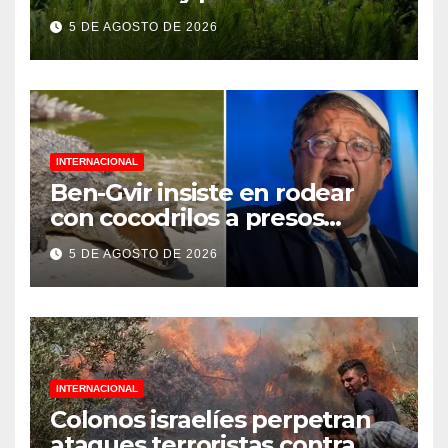
Jornada Nacional de
5 DE AGOSTO DE 2026
Reforestación 2026
INTERNACIONAL
Ben-Gvir insiste en rodear
con cocodrilos a presos
palestinos
5 DE AGOSTO DE 2026
INTERNACIONAL
Colonos israelíes perpetran
ataques terroristas contra