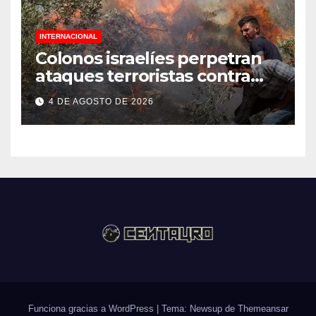
INTERNACIONAL
Colonos israelíes perpetran
ataques terroristas contra
familias palestinas en
4 DE AGOSTO DE 2026
Cisjordania
Funciona gracias a WordPress
|
Tema: Newsup de
Themeansar