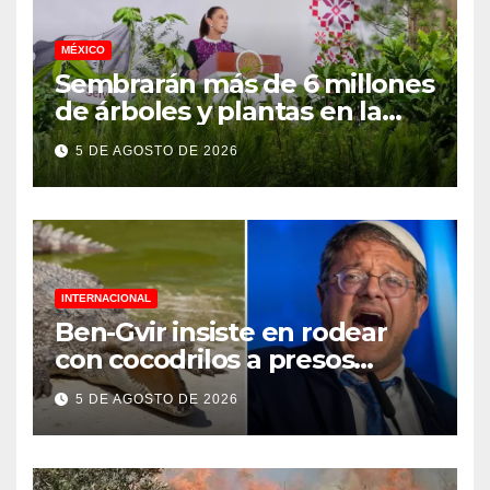
MÉXICO
Sembrarán más de 6 millones
de árboles y plantas en la
Jornada Nacional de
5 DE AGOSTO DE 2026
Reforestación 2026
INTERNACIONAL
Ben-Gvir insiste en rodear
con cocodrilos a presos
palestinos
5 DE AGOSTO DE 2026