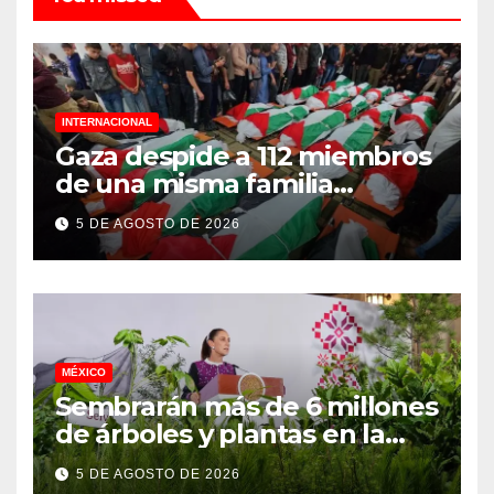
INTERNACIONAL
Gaza despide a 112 miembros
de una misma familia
asesinados durante el
5 DE AGOSTO DE 2026
genocidio
MÉXICO
Sembrarán más de 6 millones
de árboles y plantas en la
Jornada Nacional de
5 DE AGOSTO DE 2026
Reforestación 2026