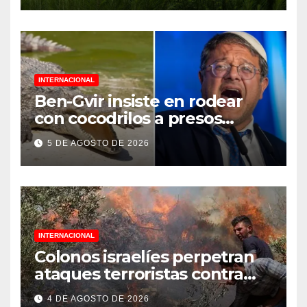
INTERNACIONAL
Ben-Gvir insiste en rodear
con cocodrilos a presos
palestinos
5 DE AGOSTO DE 2026
INTERNACIONAL
Colonos israelíes perpetran
ataques terroristas contra
familias palestinas en
4 DE AGOSTO DE 2026