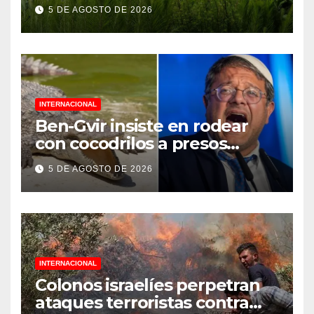
Jornada Nacional de
5 DE AGOSTO DE 2026
Reforestación 2026
INTERNACIONAL
Ben-Gvir insiste en rodear
con cocodrilos a presos
palestinos
5 DE AGOSTO DE 2026
INTERNACIONAL
Colonos israelíes perpetran
ataques terroristas contra