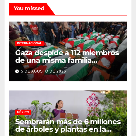
You missed
INTERNACIONAL
Gaza despide a 112 miembros
de una misma familia
asesinados durante el
5 DE AGOSTO DE 2026
genocidio
MÉXICO
Sembrarán más de 6 millones
de árboles y plantas en la