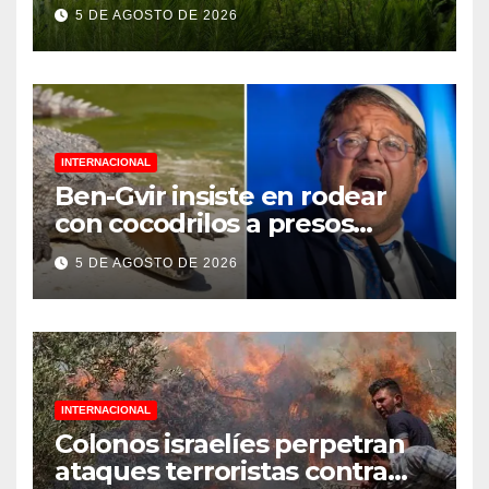
Jornada Nacional de
5 DE AGOSTO DE 2026
Reforestación 2026
INTERNACIONAL
Ben-Gvir insiste en rodear
con cocodrilos a presos
palestinos
5 DE AGOSTO DE 2026
INTERNACIONAL
Colonos israelíes perpetran
ataques terroristas contra