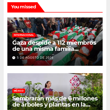
You missed
INTERNACIONAL
Gaza despide a 112 miembros
de una misma familia
asesinados durante el
5 DE AGOSTO DE 2026
genocidio
MÉXICO
Sembrarán más de 6 millones
de árboles y plantas en la