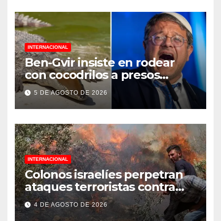
INTERNACIONAL
Ben-Gvir insiste en rodear
con cocodrilos a presos
palestinos
5 DE AGOSTO DE 2026
INTERNACIONAL
Colonos israelíes perpetran
ataques terroristas contra
familias palestinas en
4 DE AGOSTO DE 2026
Cisjordania