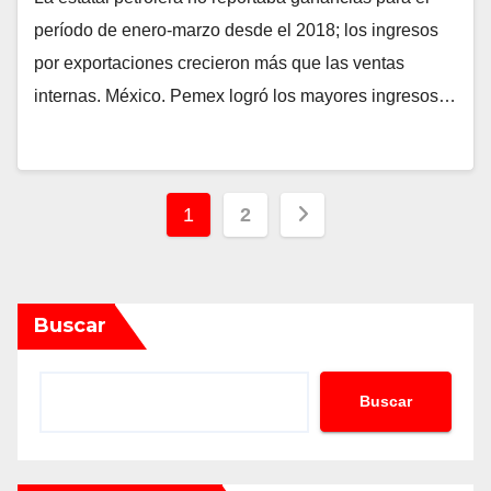
período de enero-marzo desde el 2018; los ingresos
por exportaciones crecieron más que las ventas
internas. México. Pemex logró los mayores ingresos…
Paginación
1
2
de
entradas
Buscar
Buscar