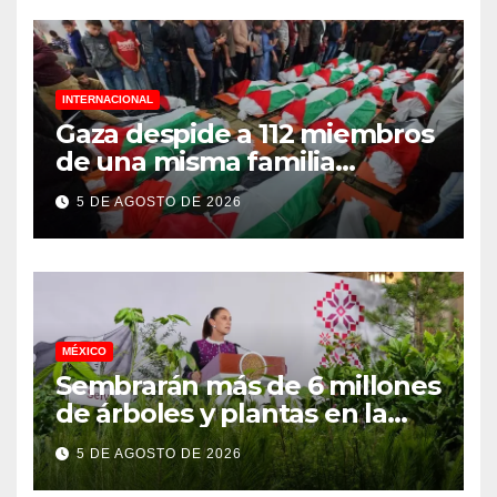
INTERNACIONAL
Gaza despide a 112 miembros
de una misma familia
asesinados durante el
5 DE AGOSTO DE 2026
genocidio
MÉXICO
Sembrarán más de 6 millones
de árboles y plantas en la
Jornada Nacional de
5 DE AGOSTO DE 2026
Reforestación 2026