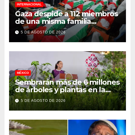
INTERNACIONAL
Gaza despide a 112 miembros
de una misma familia
asesinados durante el
5 DE AGOSTO DE 2026
genocidio
MÉXICO
Sembrarán más de 6 millones
de árboles y plantas en la
Jornada Nacional de
5 DE AGOSTO DE 2026
Reforestación 2026