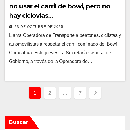
no usar el carril de bowi, pero no
hay ciclovías…
23 DE OCTUBRE DE 2025
Llama Operadora de Transporte a peatones, ciclistas y
automovilistas a respetar el carril confinado del Bowí
Chihuahua. Este jueves La Secretaría General de
Gobierno, a través de la Operadora de…
Paginación
1
2
…
7
de
entradas
Buscar