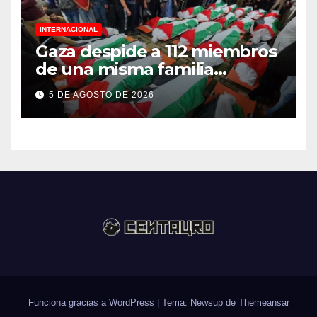
INTERNACIONAL
Gaza despide a 112 miembros
de una misma familia
asesinados durante el
5 DE AGOSTO DE 2026
genocidio
Funciona gracias a WordPress
|
Tema: Newsup de
Themeansar