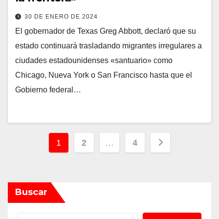
30 DE ENERO DE 2024
El gobernador de Texas Greg Abbott, declaró que su
estado continuará trasladando migrantes irregulares a
ciudades estadounidenses «santuario» como
Chicago, Nueva York o San Francisco hasta que el
Gobierno federal…
Paginación
1
2
…
4
de
entradas
Buscar