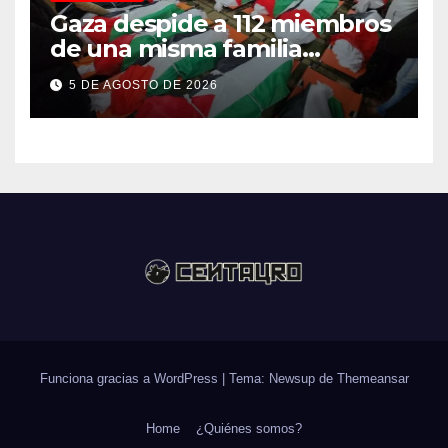
Gaza despide a 112 miembros
de una misma familia
asesinados durante el
5 DE AGOSTO DE 2026
genocidio
Funciona gracias a WordPress
|
Tema: Newsup de
Themeansar
Home
¿Quiénes somos?