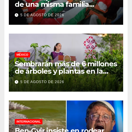
de una misma familia
asesinados durante el
5 DE AGOSTO DE 2026
genocidio
MÉXICO
Sembrarán más de 6 millones
de árboles y plantas en la
Jornada Nacional de
5 DE AGOSTO DE 2026
Reforestación 2026
INTERNACIONAL
Ben-Gvir insiste en rodear