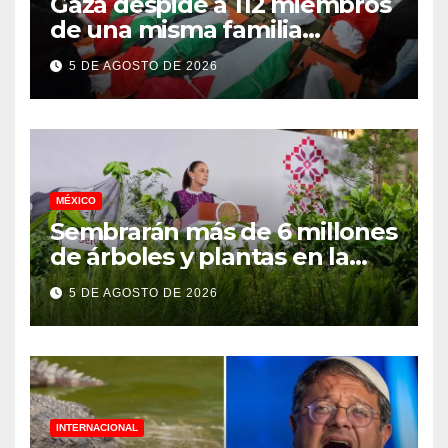
Gaza despide a 112 miembros
de una misma familia
asesinados durante el
5 DE AGOSTO DE 2026
genocidio
MÉXICO
Sembrarán más de 6 millones
de árboles y plantas en la
Jornada Nacional de
5 DE AGOSTO DE 2026
Reforestación 2026
INTERNACIONAL