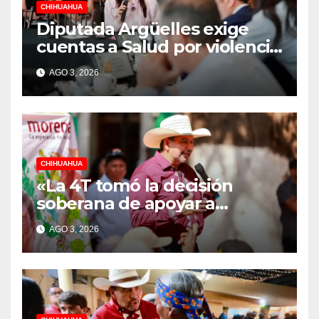
CHIHUAHUA
Diputada Argüelles exige
cuentas a Salud por violencia
de género, acoso y
AGO 3, 2026
hostigamiento en hospitales
CHIHUAHUA
«La 4T tomó la decisión
soberana de apoyar a
quienes más lo necesitan:
AGO 3, 2026
Cruz Pérez Cuéllar”