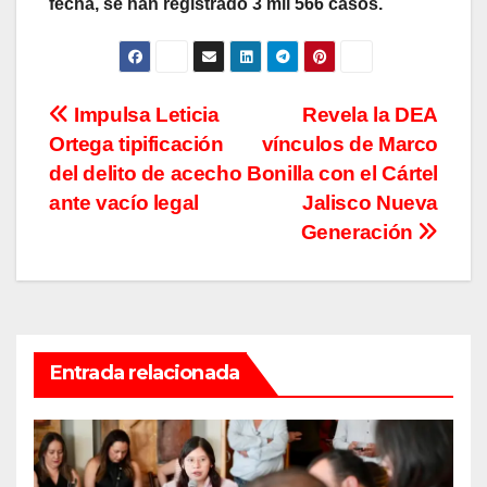
fecha, se han registrado 3 mil 566 casos.
Navegación
Impulsa Leticia
Revela la DEA
Ortega tipificación
vínculos de Marco
de
del delito de acecho
Bonilla con el Cártel
entradas
ante vacío legal
Jalisco Nueva
Generación
Entrada relacionada