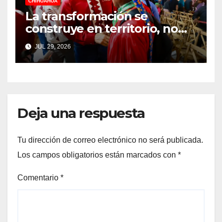
CHIHUAHUA
La transformación se
construye en territorio, no
desde un escritorio: Cruz
JUL 29, 2026
Pérez Cuéllar
Deja una respuesta
Tu dirección de correo electrónico no será publicada.
Los campos obligatorios están marcados con
*
Comentario
*