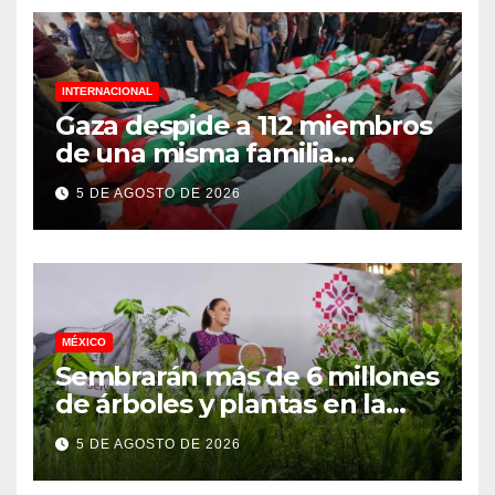
INTERNACIONAL
Gaza despide a 112 miembros
de una misma familia
asesinados durante el
5 DE AGOSTO DE 2026
genocidio
MÉXICO
Sembrarán más de 6 millones
de árboles y plantas en la
Jornada Nacional de
5 DE AGOSTO DE 2026
Reforestación 2026