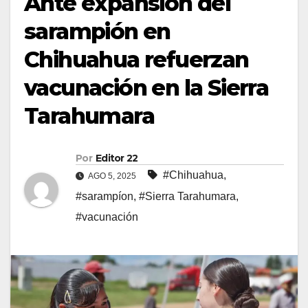
Ante expansión del
sarampión en
Chihuahua refuerzan
vacunación en la Sierra
Tarahumara
Por
Editor 22
#Chihuahua
,
AGO 5, 2025
#sarampíon
,
#Sierra Tarahumara
,
#vacunación