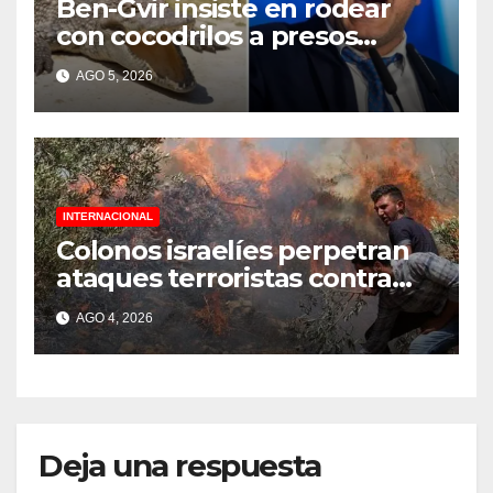
Ben-Gvir insiste en rodear
con cocodrilos a presos
palestinos
AGO 5, 2026
INTERNACIONAL
Colonos israelíes perpetran
ataques terroristas contra
familias palestinas en
AGO 4, 2026
Cisjordania
Deja una respuesta