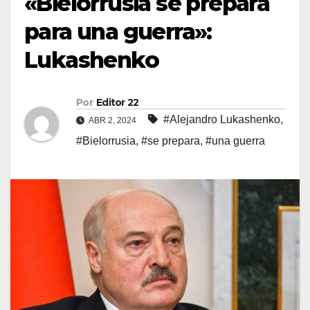
«Bielorrusia se prepara
para una guerra»:
Lukashenko
Por
Editor 22
#Alejandro Lukashenko
,
ABR 2, 2024
#Bielorrusia
,
#se prepara
,
#una guerra