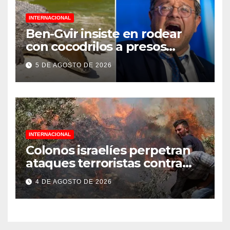
INTERNACIONAL
Ben-Gvir insiste en rodear
con cocodrilos a presos
palestinos
5 DE AGOSTO DE 2026
INTERNACIONAL
Colonos israelíes perpetran
ataques terroristas contra
familias palestinas en
4 DE AGOSTO DE 2026
Cisjordania