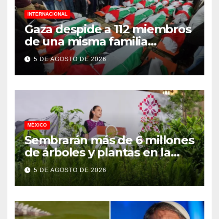
INTERNACIONAL
Gaza despide a 112 miembros
de una misma familia
asesinados durante el
5 DE AGOSTO DE 2026
genocidio
MÉXICO
Sembrarán más de 6 millones
de árboles y plantas en la
Jornada Nacional de
5 DE AGOSTO DE 2026
Reforestación 2026