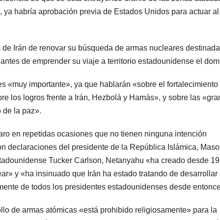
, ya habría aprobación previa de Estados Unidos para actuar al
 de Irán de renovar su búsqueda de armas nucleares destinada
lí antes de emprender su viaje a territorio estadounidense el dom
«muy importante», ya que hablarán «sobre el fortalecimiento 
obre los logros frente a Irán, Hezbolá y Hamás», y sobre las «gr
 de la paz».
laro en repetidas ocasiones que no tienen ninguna intención
n declaraciones del presidente de la República Islámica, Mas
 estadounidense Tucker Carlson, Netanyahu «ha creado desde 1
ar» y «ha insinuado que Irán ha estado tratando de desarrollar
 mente de todos los presidentes estadounidenses desde entonc
ollo de armas atómicas «está prohibido religiosamente» para la