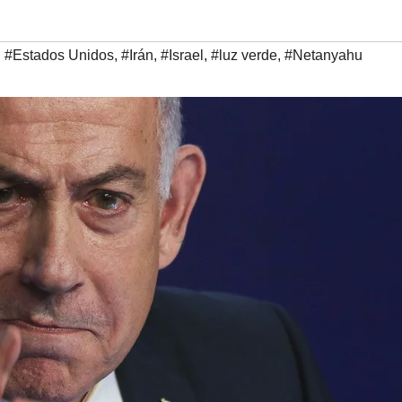
,
#Estados Unidos
,
#Irán
,
#Israel
,
#luz verde
,
#Netanyahu