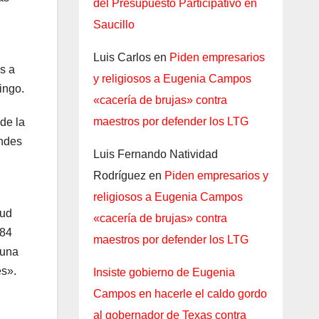
del Presupuesto Participativo en
Saucillo
Luis Carlos
en
Piden empresarios
s a
y religiosos a Eugenia Campos
ingo.
«cacería de brujas» contra
maestros por defender los LTG
de la
andes
Luis Fernando Natividad
Rodríguez
en
Piden empresarios y
religiosos a Eugenia Campos
oud
«cacería de brujas» contra
984
maestros por defender los LTG
 una
es».
Insiste gobierno de Eugenia
Campos en hacerle el caldo gordo
al gobernador de Texas contra