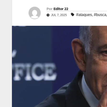
Por
Editor 22
#ataques
,
#busca
JUL 7, 2025