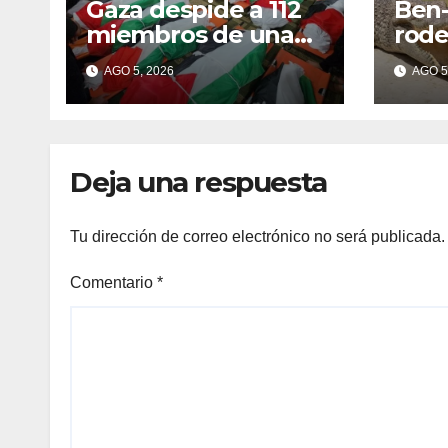
Gaza despide a 112
Ben-
miembros de una
rode
misma familia
coco
AGO 5, 2026
AGO 5
asesinados durante
pale
el genocidio
Deja una respuesta
Tu dirección de correo electrónico no será publicada.
Comentario
*