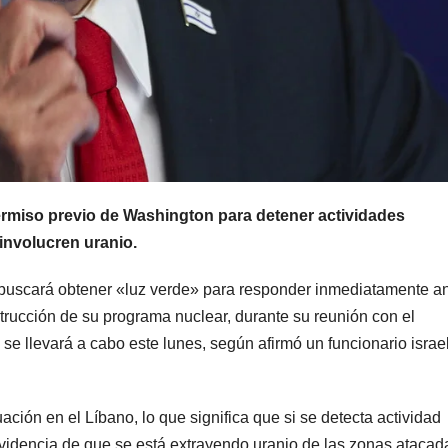
 permiso previo de Washington para detener actividades
involucren uranio.
, buscará obtener «luz verde» para responder inmediatamente a
strucción de su programa nuclear, durante su reunión con el
e llevará a cabo este lunes, según afirmó un funcionario israel
uación en el Líbano, lo que significa que si se detecta actividad
evidencia de que se está extrayendo uranio de las zonas atacad