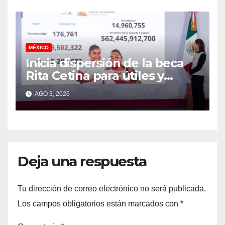
MÉXICO
Inicia dispersión de la beca
Rita Cetina para útiles y
uniformes escolares en
AGO 3, 2026
primera: Claudia Sheinbaum
Deja una respuesta
Tu dirección de correo electrónico no será publicada.
Los campos obligatorios están marcados con
*