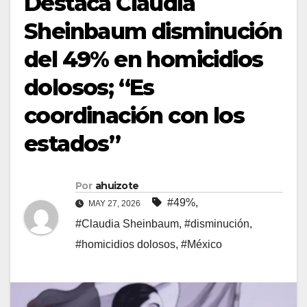
Destaca Claudia
Sheinbaum disminución
del 49% en homicidios
dolosos; “Es
coordinación con los
estados”
Por
ahuizote
#49%
,
MAY 27, 2026
#Claudia Sheinbaum
,
#disminución
,
#homicidios dolosos
,
#México