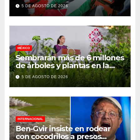
asesinados durante el
5 DE AGOSTO DE 2026
genocidio
MÉXICO
Sembrarán más de 6 millones
de árboles y plantas en la
Jornada Nacional de
5 DE AGOSTO DE 2026
Reforestación 2026
INTERNACIONAL
Ben-Gvir insiste en rodear
con cocodrilos a presos