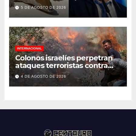
palestinos
5 DE AGOSTO DE 2026
INTERNACIONAL
Colonos israelíes perpetran
ataques terroristas contra
familias palestinas en
4 DE AGOSTO DE 2026
Cisjordania