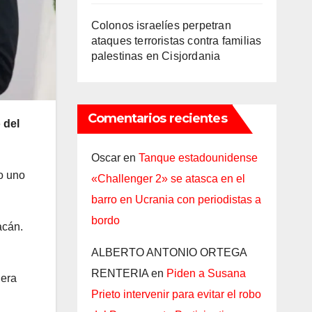
Colonos israelíes perpetran
ataques terroristas contra familias
palestinas en Cisjordania
Comentarios recientes
 del
Oscar
en
Tanque estadounidense
o uno
«Challenger 2» se atasca en el
barro en Ucrania con periodistas a
bordo
acán.
ALBERTO ANTONIO ORTEGA
RENTERIA
en
Piden a Susana
iera
Prieto intervenir para evitar el robo