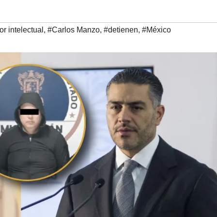
or intelectual
,
#Carlos Manzo
,
#detienen
,
#México