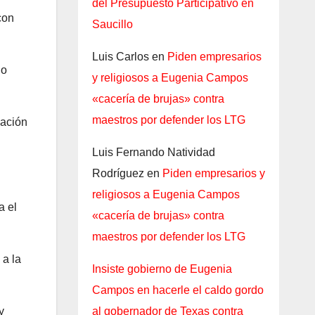
del Presupuesto Participativo en
con
Saucillo
Luis Carlos
en
Piden empresarios
do
y religiosos a Eugenia Campos
«cacería de brujas» contra
maestros por defender los LTG
cación
Luis Fernando Natividad
Rodríguez
en
Piden empresarios y
religiosos a Eugenia Campos
a el
«cacería de brujas» contra
maestros por defender los LTG
 a la
Insiste gobierno de Eugenia
Campos en hacerle el caldo gordo
al gobernador de Texas contra
y