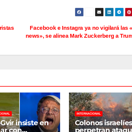
ristas
Facebook e Instagra ya no vigilará las 
news», se alinea Mark Zuckerberg a Tr
CIONAL
INTERNACIONAL
Gvir insiste en
Colonos israelíe
ar con
perpetran ataq