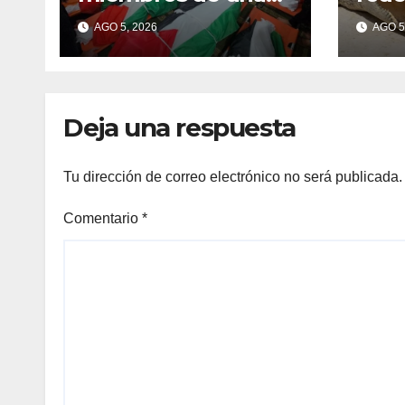
misma familia
coco
AGO 5, 2026
AGO 5
asesinados durante
pale
el genocidio
Deja una respuesta
Tu dirección de correo electrónico no será publicada.
Comentario
*