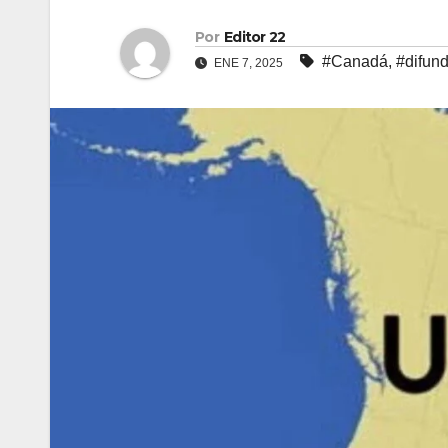
Por
Editor 22
#Canadá
,
#difun
ENE 7, 2025