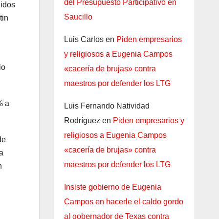
del Presupuesto Participativo en
nidos
Saucillo
tin
Luis Carlos
en
Piden empresarios
y religiosos a Eugenia Campos
io
«cacería de brujas» contra
maestros por defender los LTG
% a
Luis Fernando Natividad
Rodríguez
en
Piden empresarios y
religiosos a Eugenia Campos
de
«cacería de brujas» contra
a
maestros por defender los LTG
n
Insiste gobierno de Eugenia
Campos en hacerle el caldo gordo
al gobernador de Texas contra