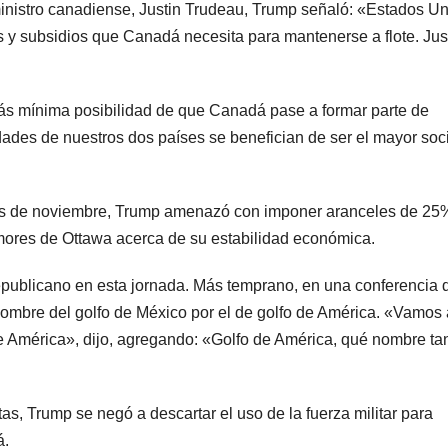
r ministro canadiense, Justin Trudeau, Trump señaló: «Estados U
s y subsidios que Canadá necesita para mantenerse a flote. Jus
más mínima posibilidad de que Canadá pase a formar parte de
ades de nuestros dos países se benefician de ser el mayor soc
ales de noviembre, Trump amenazó con imponer aranceles de 25
mores de Ottawa acerca de su estabilidad económica.
republicano en esta jornada. Más temprano, en una conferencia 
nombre del golfo de México por el de golfo de América. «Vamos 
e América», dijo, agregando: «Golfo de América, qué nombre ta
s, Trump se negó a descartar el uso de la fuerza militar para
á.