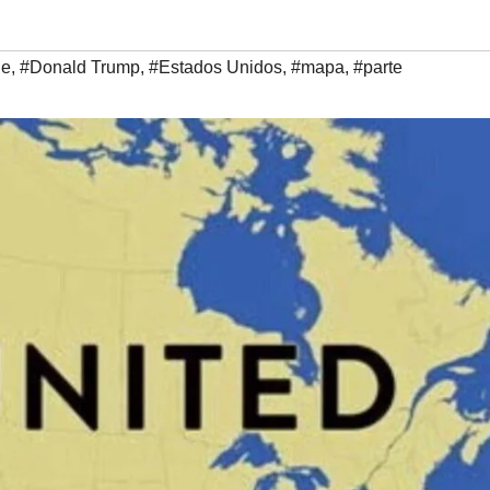
de
,
#Donald Trump
,
#Estados Unidos
,
#mapa
,
#parte