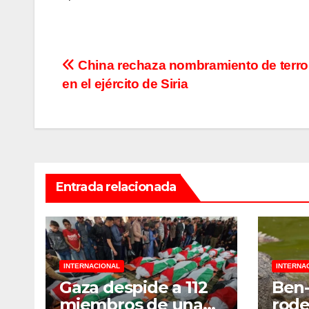
Navegación
China rechaza nombramiento de terro
en el ejército de Siria
de
entradas
Entrada relacionada
INTERNACIONAL
INTERNA
Gaza despide a 112
Ben-
miembros de una
rode