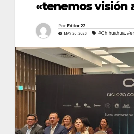
«tenemos visión a
Por
Editor 22
#Chihuahua
,
#e
MAY 26, 2026