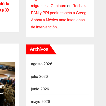
ó la
migrantes - Centauro
en
Rechaza
xas
PAN y PRI pedir respeto a Greeg
Abbott a México ante intentonas
de intervención…
Archivos
agosto 2026
julio 2026
ón
junio 2026
sde
mayo 2026
uz