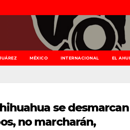
JUÁREZ
MÉXICO
INTERNACIONAL
EL AHU
Chihuahua se desmarcan
os, no marcharán,