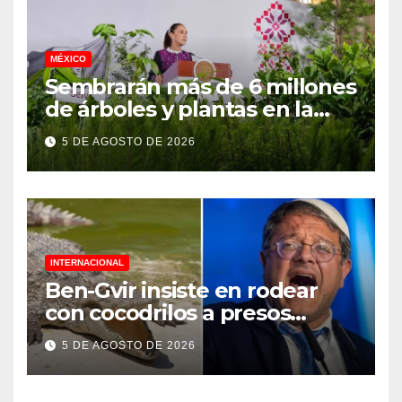
MÉXICO
Sembrarán más de 6 millones
de árboles y plantas en la
Jornada Nacional de
5 DE AGOSTO DE 2026
Reforestación 2026
INTERNACIONAL
Ben-Gvir insiste en rodear
con cocodrilos a presos
palestinos
5 DE AGOSTO DE 2026