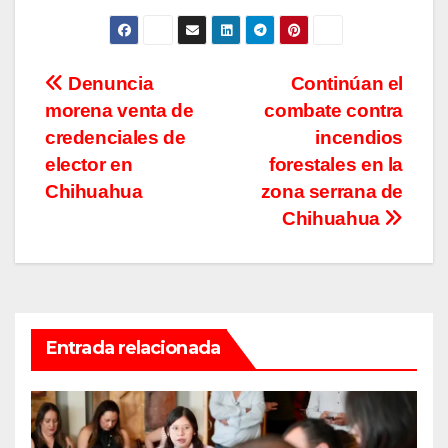
Navegación
Denuncia
Continúan el
morena venta de
combate contra
de
credenciales de
incendios
entradas
elector en
forestales en la
Chihuahua
zona serrana de
Chihuahua
Entrada relacionada