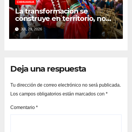
CHIHUAHUA
La transformación se
construye en territorio, no
desde un escritorio: Cruz
JUL 29, 2026
Pérez Cuéllar
Deja una respuesta
Tu dirección de correo electrónico no será publicada.
Los campos obligatorios están marcados con
*
Comentario
*