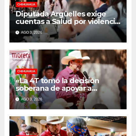
CHIHUAHUA
Diputada Argüelles exige
cuentas a Salud por violencia
de género, acoso y
AGO 3, 2026
hostigamiento en hospitales
CHIHUAHUA
«La 4T tomó la decisión
soberana de apoyar a
quienes más lo necesitan:
AGO 3, 2026
Cruz Pérez Cuéllar”