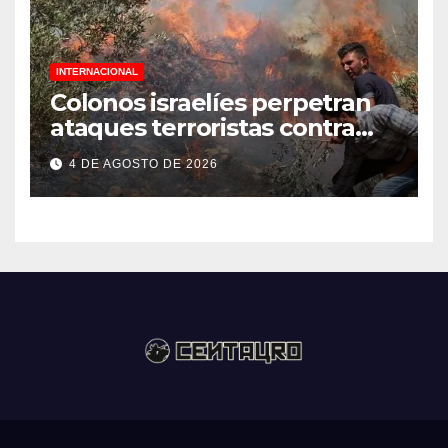
INTERNACIONAL
Colonos israelíes perpetran
ataques terroristas contra
familias palestinas en
4 DE AGOSTO DE 2026
Cisjordania