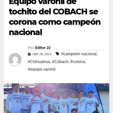
Equipo varonil de
tochito del COBACH se
corona como campeón
nacional
Por
Editor 22
#campeón nacional
,
ABR 29, 2024
#Chihuahua
,
#Cobach
,
#corona
,
#equipo varonil