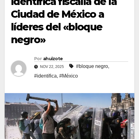
Identifica fiscalía de la
Ciudad de México a
líderes del «bloque
negro»
Por
ahuizote
#bloque negro
,
NOV 22, 2025
#identifica
,
#México