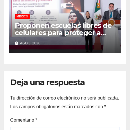
MÉXICO
Proponen escuelas libres de
celulares para proteger a
menores de adicción y otros
AGO 3, 2026
transtornos
Deja una respuesta
Tu dirección de correo electrónico no será publicada.
Los campos obligatorios están marcados con
*
Comentario
*