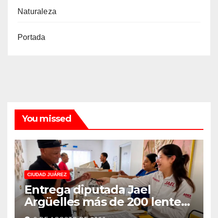
Naturaleza
Portada
You missed
CIUDAD JUÁREZ
Entrega diputada Jael
Argüelles más de 200 lentes
gratuitos en Puerto La Paz