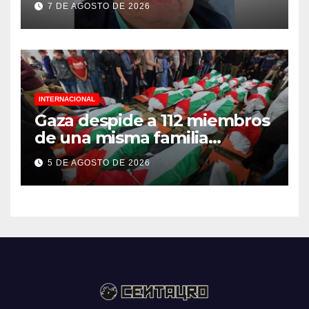
7 DE AGOSTO DE 2026
de los 43 normalistas de
Ayotzinapa
INTERNACIONAL
Gaza despide a 112 miembros
de una misma familia
asesinados durante el
5 DE AGOSTO DE 2026
genocidio