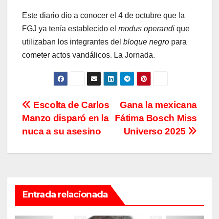
Este diario dio a conocer el 4 de octubre que la
FGJ ya tenía establecido el
modus operandi
que
utilizaban los integrantes del
bloque negro
para
cometer actos vandálicos. La Jornada.
Navegación
Escolta de Carlos
Gana la mexicana
Manzo disparó en la
Fátima Bosch Miss
de
nuca a su asesino
Universo 2025
entradas
Entrada relacionada