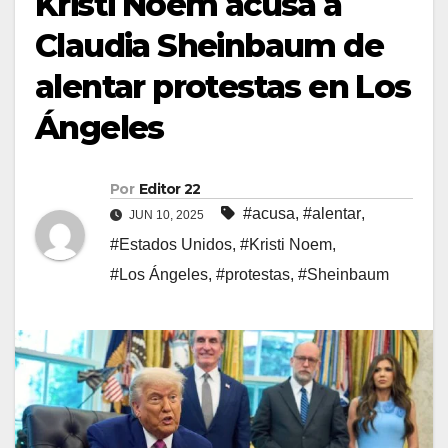
Kristi Noem acusa a
Claudia Sheinbaum de
alentar protestas en Los
Ángeles
Por
Editor 22
#acusa
,
#alentar
,
JUN 10, 2025
#Estados Unidos
,
#Kristi Noem
,
#Los Ángeles
,
#protestas
,
#Sheinbaum