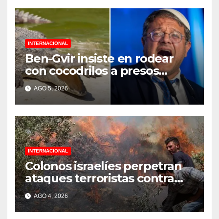
INTERNACIONAL
Ben-Gvir insiste en rodear
con cocodrilos a presos
palestinos
AGO 5, 2026
INTERNACIONAL
Colonos israelíes perpetran
ataques terroristas contra
familias palestinas en
AGO 4, 2026
Cisjordania