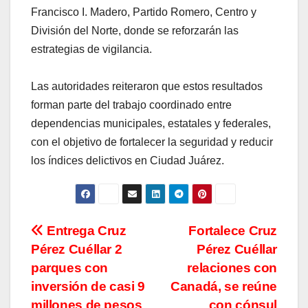
Francisco I. Madero, Partido Romero, Centro y
División del Norte, donde se reforzarán las
estrategias de vigilancia.
Las autoridades reiteraron que estos resultados
forman parte del trabajo coordinado entre
dependencias municipales, estatales y federales,
con el objetivo de fortalecer la seguridad y reducir
los índices delictivos en Ciudad Juárez.
Navegación
Entrega Cruz
Fortalece Cruz
Pérez Cuéllar 2
Pérez Cuéllar
de
parques con
relaciones con
entradas
inversión de casi 9
Canadá, se reúne
millones de pesos
con cónsul