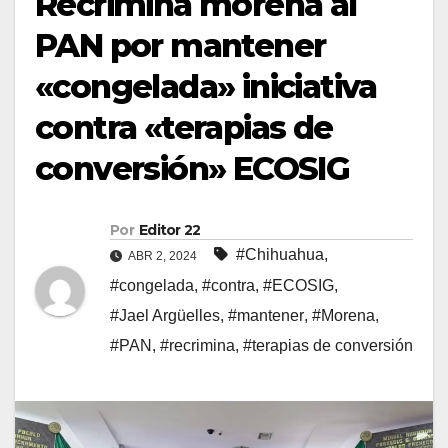
Recrimina morena al
PAN por mantener
«congelada» iniciativa
contra «terapias de
conversión» ECOSIG
Por
Editor 22
#Chihuahua
,
ABR 2, 2024
#congelada
,
#contra
,
#ECOSIG
,
#Jael Argüelles
,
#mantener
,
#Morena
,
#PAN
,
#recrimina
,
#terapias de conversión