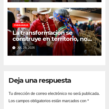
CHIHUAHUA
La transformación se
construye en territorio, no
desde un escritorio: Cruz
JUL 29, 2026
Pérez Cuéllar
Deja una respuesta
Tu dirección de correo electrónico no será publicada.
Los campos obligatorios están marcados con
*