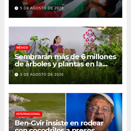
asesinados durante el
5 DE AGOSTO DE 2026
genocidio
MÉXICO
Sembrarán más de 6 millones
de árboles y plantas en la
Jornada Nacional de
5 DE AGOSTO DE 2026
Reforestación 2026
INTERNACIONAL
Ben-Gvir insiste en rodear
con cocodrilos a presos