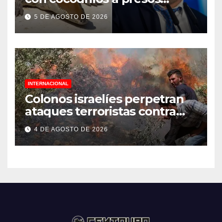
palestinos
5 DE AGOSTO DE 2026
INTERNACIONAL
Colonos israelíes perpetran
ataques terroristas contra
familias palestinas en
4 DE AGOSTO DE 2026
Cisjordania