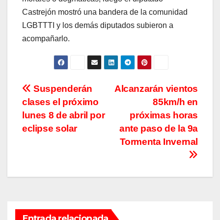
Castrejón mostró una bandera de la comunidad
LGBTTTI y los demás diputados subieron a
acompañarlo.
Navegación
Suspenderán
Alcanzarán vientos
clases el próximo
85km/h en
de
lunes 8 de abril por
próximas horas
entradas
eclipse solar
ante paso de la 9a
Tormenta Invernal
Entrada relacionada