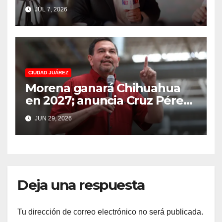
Contreras y el PAN por
JUL 7, 2026
incendio del relleno sanitario
CIUDAD JUÁREZ
Morena ganará Chihuahua
en 2027; anuncia Cruz Pérez
Cuéllar recorrido por todo el
JUN 29, 2026
estado
Deja una respuesta
Tu dirección de correo electrónico no será publicada.