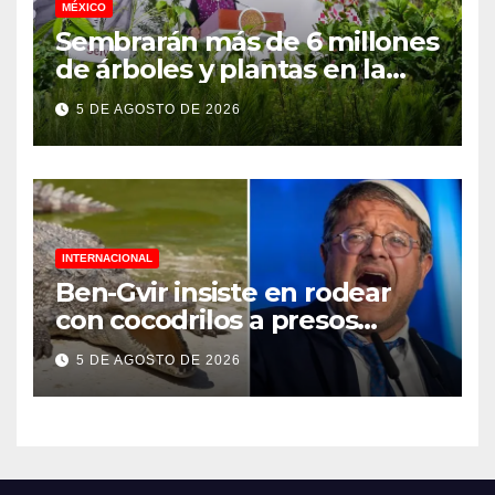
MÉXICO
Sembrarán más de 6 millones
de árboles y plantas en la
Jornada Nacional de
5 DE AGOSTO DE 2026
Reforestación 2026
INTERNACIONAL
Ben-Gvir insiste en rodear
con cocodrilos a presos
palestinos
5 DE AGOSTO DE 2026