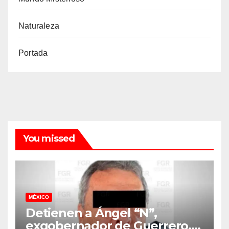
Naturaleza
Portada
You missed
MÉXICO
Detienen a Ángel “N”,
exgobernador de Guerrero,