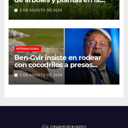
Jornada Nacional de
5 DE AGOSTO DE 2026
Reforestación 2026
INTERNACIONAL
Ben-Gvir insiste en rodear
con cocodrilos a presos
palestinos
5 DE AGOSTO DE 2026