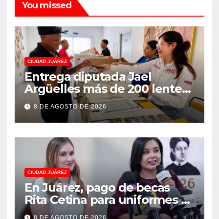
You missed
CIUDAD JUÁREZ
Entrega diputada Jael
Argüelles más de 200 lentes
gratuitos en Puerto La Paz
8 DE AGOSTO DE 2026
CIUDAD JUÁREZ
En Juárez, pago de becas
Rita Cetina para uniformes y
útiles escolares de primaria
8 DE AGOSTO DE 2026