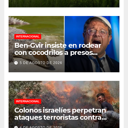
Reforestación 2026
INTERNACIONAL
Ben-Gvir insiste en rodear
con cocodrilos a presos
palestinos
5 DE AGOSTO DE 2026
INTERNACIONAL
Colonos israelíes perpetran
ataques terroristas contra
familias palestinas en
4 DE AGOSTO DE 2026