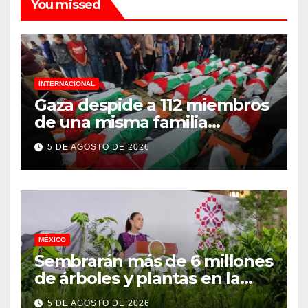
You missed
INTERNACIONAL
Gaza despide a 112 miembros
de una misma familia
asesinados durante el
5 DE AGOSTO DE 2026
genocidio
MÉXICO
Sembrarán más de 6 millones
de árboles y plantas en la
Jornada Nacional de
5 DE AGOSTO DE 2026