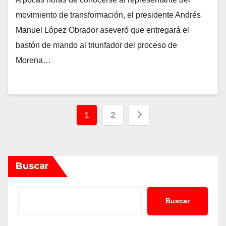
movimiento de transformación, el presidente Andrés
Manuel López Obrador aseveró que entregará el
bastón de mando al triunfador del proceso de
Morena…
Paginación
1
2
de
entradas
Buscar
Buscar