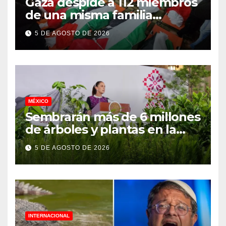
Gaza despide a 112 miembros
de una misma familia
asesinados durante el
5 DE AGOSTO DE 2026
genocidio
MÉXICO
Sembrarán más de 6 millones
de árboles y plantas en la
Jornada Nacional de
5 DE AGOSTO DE 2026
Reforestación 2026
INTERNACIONAL