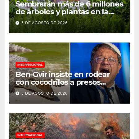
Sembrarán más de 6 millones
de árboles y plantas en la
Jornada Nacional de
5 DE AGOSTO DE 2026
Reforestación 2026
INTERNACIONAL
Ben-Gvir insiste en rodear
con cocodrilos a presos
palestinos
5 DE AGOSTO DE 2026
INTERNACIONAL