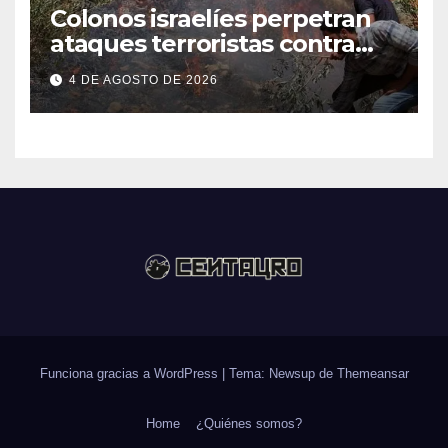
Colonos israelíes perpetran
ataques terroristas contra
familias palestinas en
4 DE AGOSTO DE 2026
Cisjordania
Funciona gracias a WordPress
|
Tema: Newsup de
Themeansar
Home
¿Quiénes somos?