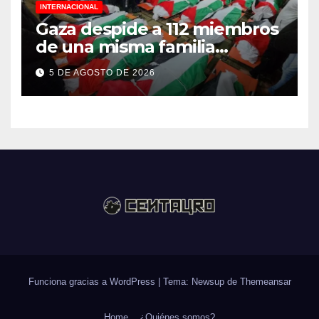
INTERNACIONAL
Gaza despide a 112 miembros
de una misma familia
asesinados durante el
5 DE AGOSTO DE 2026
genocidio
Funciona gracias a WordPress
|
Tema: Newsup de
Themeansar
Home
¿Quiénes somos?