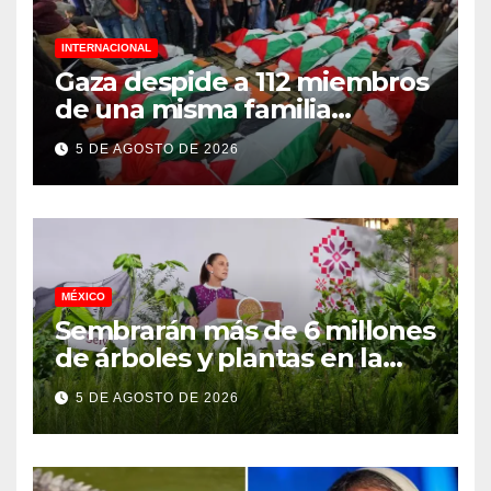
INTERNACIONAL
Gaza despide a 112 miembros
de una misma familia
asesinados durante el
5 DE AGOSTO DE 2026
genocidio
MÉXICO
Sembrarán más de 6 millones
de árboles y plantas en la
Jornada Nacional de
5 DE AGOSTO DE 2026
Reforestación 2026