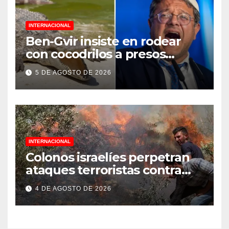
INTERNACIONAL
Ben-Gvir insiste en rodear
con cocodrilos a presos
palestinos
5 DE AGOSTO DE 2026
INTERNACIONAL
Colonos israelíes perpetran
ataques terroristas contra
familias palestinas en
4 DE AGOSTO DE 2026
Cisjordania