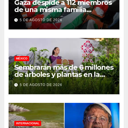
Gaza despide a 112 miembros
de una misma familia
asesinados durante el
5 DE AGOSTO DE 2026
genocidio
MÉXICO
Sembrarán más de 6 millones
de árboles y plantas en la
Jornada Nacional de
5 DE AGOSTO DE 2026
Reforestación 2026
INTERNACIONAL