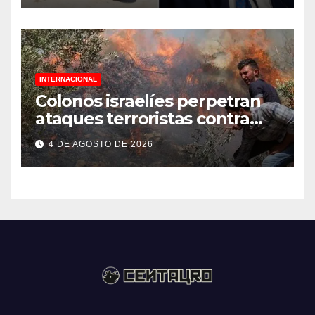
INTERNACIONAL
Colonos israelíes perpetran
ataques terroristas contra
familias palestinas en
4 DE AGOSTO DE 2026
Cisjordania