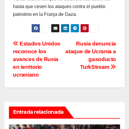
hasta que cesen los ataques contra el pueblo
palestino en la Franja de Gaza.
Navegación
Estados Unidos
Rusia denuncia
reconoce los
ataque de Ucrania a
de
avances de Rusia
gasoducto
entradas
en territorio
TurkStream
ucraniano
Entrada relacionada