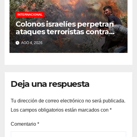
INTERNACIONAL
Colonos israelíes perpetran
ataques terroristas contra
familias palestinas en
AGO 4, 2026
Cisjordania
Deja una respuesta
Tu dirección de correo electrónico no será publicada.
Los campos obligatorios están marcados con
*
Comentario
*