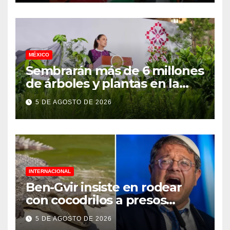
MÉXICO
Sembrarán más de 6 millones
de árboles y plantas en la
Jornada Nacional de
5 DE AGOSTO DE 2026
Reforestación 2026
INTERNACIONAL
Ben-Gvir insiste en rodear
con cocodrilos a presos
palestinos
5 DE AGOSTO DE 2026