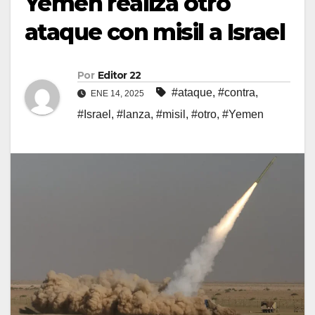
Yemen realiza otro
ataque con misil a Israel
Por
Editor 22
#ataque
,
#contra
,
ENE 14, 2025
#Israel
,
#lanza
,
#misil
,
#otro
,
#Yemen