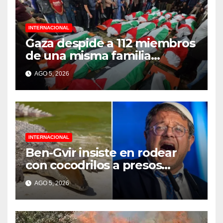
INTERNACIONAL
Gaza despide a 112 miembros
de una misma familia
asesinados durante el
AGO 5, 2026
genocidio
INTERNACIONAL
Ben-Gvir insiste en rodear
con cocodrilos a presos
palestinos
AGO 5, 2026