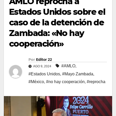
AMLO reprocha a
Estados Unidos sobre el
caso de la detención de
Zambada: «No hay
cooperación»
Por
Editor 22
#AMLO
,
AGO 9, 2024
#Estados Unidos
,
#Mayo Zambada
,
#México
,
#no hay cooperación
,
#reprocha