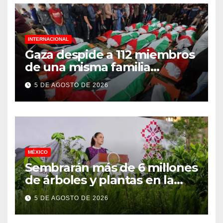
INTERNACIONAL
Gaza despide a 112 miembros
de una misma familia
asesinados durante el
5 DE AGOSTO DE 2026
genocidio
MÉXICO
Sembrarán más de 6 millones
de árboles y plantas en la
Jornada Nacional de
5 DE AGOSTO DE 2026
Reforestación 2026