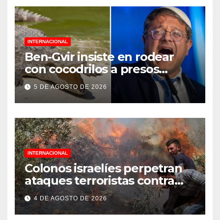
INTERNACIONAL
Ben-Gvir insiste en rodear
con cocodrilos a presos
palestinos
5 DE AGOSTO DE 2026
INTERNACIONAL
Colonos israelíes perpetran
ataques terroristas contra
familias palestinas en
4 DE AGOSTO DE 2026
Cisjordania