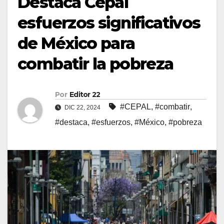
Destaca Cepal
esfuerzos significativos
de México para
combatir la pobreza
Por
Editor 22
#CEPAL
,
#combatir
,
DIC 22, 2024
#destaca
,
#esfuerzos
,
#México
,
#pobreza