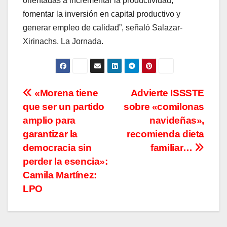
orientadas a incrementar la productividad,
fomentar la inversión en capital productivo y
generar empleo de calidad”, señaló Salazar-
Xirinachs. La Jornada.
Navegación
«Morena tiene
Advierte ISSSTE
que ser un partido
sobre «comilonas
de
amplio para
navideñas»,
entradas
garantizar la
recomienda dieta
democracia sin
familiar…
perder la esencia»:
Camila Martínez:
LPO