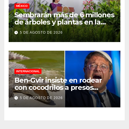
MÉXICO
Sembrarán más de 6 millones
de árboles y plantas en la
Jornada Nacional de
5 DE AGOSTO DE 2026
Reforestación 2026
INTERNACIONAL
Ben-Gvir insiste en rodear
con cocodrilos a presos
palestinos
5 DE AGOSTO DE 2026