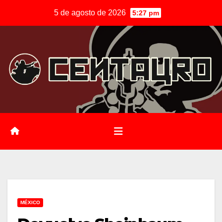
Saltar
5 de agosto de 2026
5:27 pm
al
contenido
MÉXICO