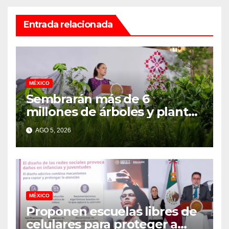
Entrada relacionada
MÉXICO
Sembrarán más de 6
millones de árboles y plantas
en la Jornada Nacional de
AGO 5, 2026
Reforestación 2026
MÉXICO
Proponen escuelas libres de
celulares para proteger a