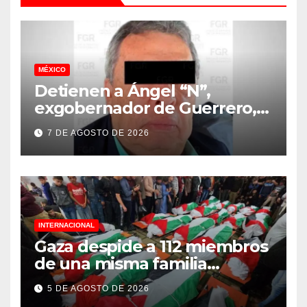
MÉXICO
Detienen a Ángel “N”,
exgobernador de Guerrero,
vinculado a la desaparición
7 DE AGOSTO DE 2026
de los 43 normalistas de
Ayotzinapa
INTERNACIONAL
Gaza despide a 112 miembros
de una misma familia
asesinados durante el
5 DE AGOSTO DE 2026
genocidio