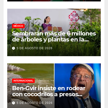
MÉXICO
Sembrarán más de 6 millones
de árboles y plantas en la
Jornada Nacional de
5 DE AGOSTO DE 2026
Reforestación 2026
INTERNACIONAL
Ben-Gvir insiste en rodear
con cocodrilos a presos
palestinos
5 DE AGOSTO DE 2026