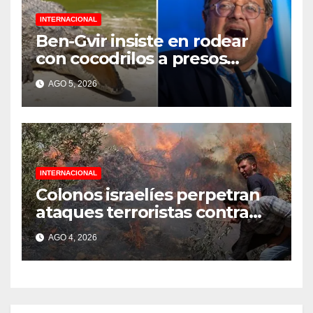
INTERNACIONAL
Ben-Gvir insiste en rodear
con cocodrilos a presos
palestinos
AGO 5, 2026
INTERNACIONAL
Colonos israelíes perpetran
ataques terroristas contra
familias palestinas en
AGO 4, 2026
Cisjordania