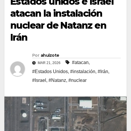
Estados unidos e Israel
atacan la instalación
nuclear de Natanz en
Irán
Por
ahuizote
#atacan
,
MAR 21, 2026
#Estados Unidos
,
#instalación
,
#Irán
,
#Israel
,
#Natanz
,
#nuclear